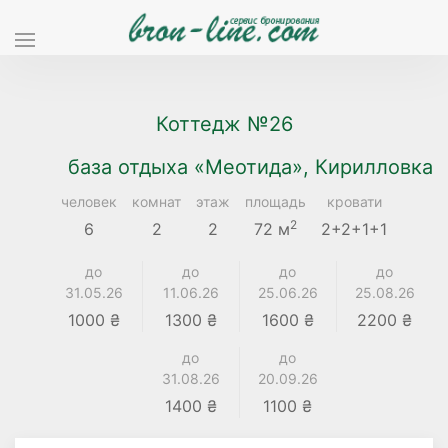
Коттедж №26
база отдыха «Меотида», Кирилловка
человек
комнат
этаж
площадь
кровати
2
6
2
2
72 м
2+2+1+1
до
до
до
до
31.05.26
11.06.26
25.06.26
25.08.26
1000 ₴
1300 ₴
1600 ₴
2200 ₴
до
до
31.08.26
20.09.26
1400 ₴
1100 ₴