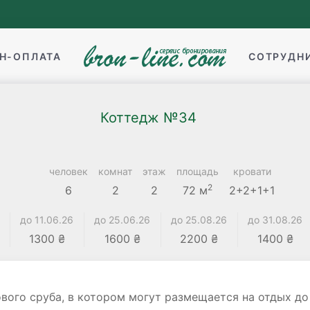
Н-ОПЛАТА
СОТРУДН
Коттедж №34
человек
комнат
этаж
площадь
кровати
2
6
2
2
72 м
2+2+1+1
до 11.06.26
до 25.06.26
до 25.08.26
до 31.08.26
1300 ₴
1600 ₴
2200 ₴
1400 ₴
ого сруба, в котором могут размещается на отдых до 