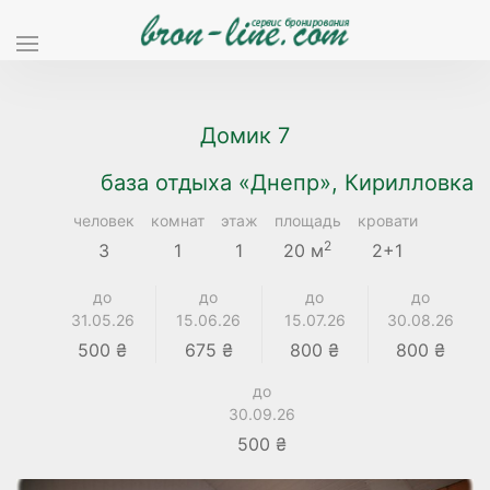
Домик 7
база отдыха «Днепр», Кирилловка
человек
комнат
этаж
площадь
кровати
2
3
1
1
20 м
2+1
до
до
до
до
31.05.26
15.06.26
15.07.26
30.08.26
500 ₴
675 ₴
800 ₴
800 ₴
до
30.09.26
500 ₴