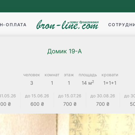
Н-ОПЛАТА
СОТРУДН
Домик 19-А
человек
комнат
этаж
площадь
кровати
2
3
1
1
14 м
1+1+1
31.05.26
до 15.06.26
до 15.07.26
до 30.08.26
до 3
00 ₴
600 ₴
700 ₴
700 ₴
5