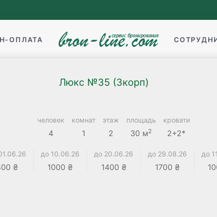
Н-ОПЛАТА
СОТРУДН
Люкс №35 (3корп)
человек
комнат
этаж
площадь
кровати
2
4
1
2
30 м
2+2*
01.06.26
до 10.06.26
до 20.06.26
до 29.08.26
до 1
800 ₴
1000 ₴
1400 ₴
1700 ₴
10