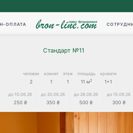
Н-ОПЛАТА
СОТРУДН
Стандарт №11
человек
комнат
этаж
площадь
кровати
2
2
1
1
11 м
1+1
до 10.06.26
до 20.06.26
до 28.08.26
до 15.09.26
250 ₴
350 ₴
500 ₴
300 ₴