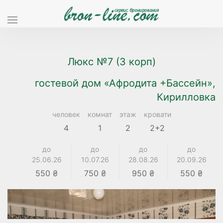
Люкс №7 (3 корп)
гостевой дом «Афродита +Бассейн»,
Кирилловка
человек
комнат
этаж
кровати
4
1
2
2+2
до
до
до
до
25.06.26
10.07.26
28.08.26
20.09.26
550 ₴
750 ₴
950 ₴
550 ₴