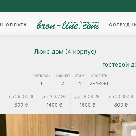
Н-ОПЛАТА
СОТРУДН
Люкс дом (4 корпус)
гостевой д
человек
комнат
этаж
кровати
6
2
1
2+1-2+1
до 25.06.26
до 10.07.26
до 28.08.26
до 20.09.26
800 ₴
1400 ₴
1600 ₴
800 ₴