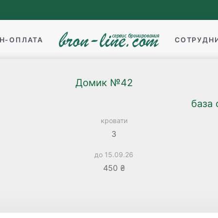
Н-ОПЛАТА
СОТРУДН
Домик №42
база
кровати
3
до 15.09.26
450 ₴