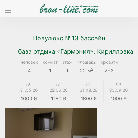
Полулюкс №13 бассейн
база отдыха «Гармония», Кирилловка
человек
комнат
этаж
площадь
кровати
2
4
1
1
22 м
2+2
до
до
до
до
31.05.26
22.06.26
31.08.26
30.09.26
1000 ₴
1150 ₴
1600 ₴
1000 ₴