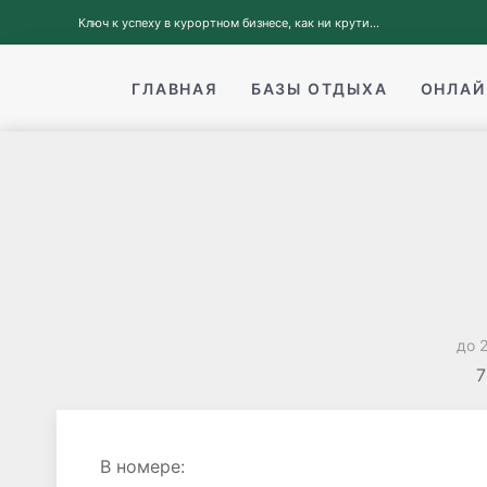
Ключ к успеху в курортном бизнесе, как ни крути...
ГЛАВНАЯ
БАЗЫ ОТДЫХА
ОНЛАЙ
до 
7
В номере: