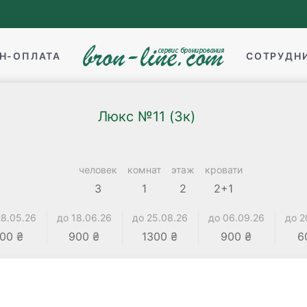
Н-ОПЛАТА
СОТРУДН
Люкс №11 (3к)
человек
комнат
этаж
кровати
3
1
2
2+1
28.05.26
до 18.06.26
до 25.08.26
до 06.09.26
до 2
00 ₴
900 ₴
1300 ₴
900 ₴
6