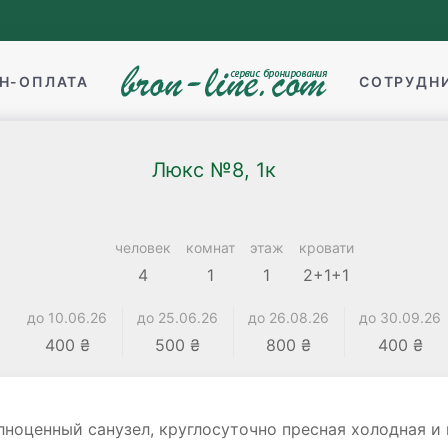
Н-ОПЛАТА
СОТРУДН
Люкс №8, 1к
человек
комнат
этаж
кровати
4
1
1
2+1+1
до 10.06.26
до 25.06.26
до 26.08.26
до 30.09.26
400 ₴
500 ₴
800 ₴
400 ₴
лноценный санузел, круглосуточно пресная холодная и 