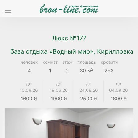
Люкс №177
база отдыха «Водный мир», Кирилловка
человек
комнат
этаж
площадь
кровати
2
4
1
2
30 м
2+2
до
до
до
до
10.06.26
19.06.26
24.08.26
04.09.26
1600 ₴
1900 ₴
2500 ₴
1600 ₴