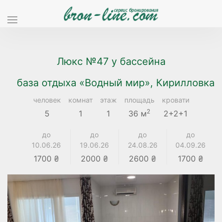
Люкс №47 у бассейна
база отдыха «Водный мир», Кирилловка
человек
комнат
этаж
площадь
кровати
2
5
1
1
36 м
2+2+1
до
до
до
до
10.06.26
19.06.26
24.08.26
04.09.26
1700 ₴
2000 ₴
2600 ₴
1700 ₴