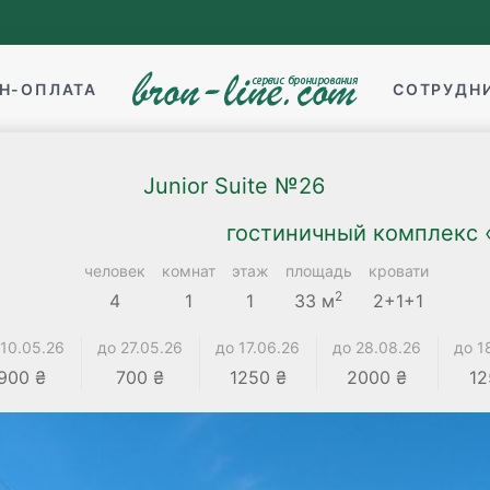
Н-ОПЛАТА
СОТРУДН
Junior Suite №26
гостиничный комплекс «
человек
комнат
этаж
площадь
кровати
2
4
1
1
33 м
2+1+1
 10.05.26
до 27.05.26
до 17.06.26
до 28.08.26
до 1
900 ₴
700 ₴
1250 ₴
2000 ₴
12