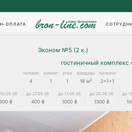
Н-ОПЛАТА
СОТРУДН
Эконом №5 (2 к.)
гостиничный комплекс «
человек
комнат
этаж
площадь
кровати
2
4
1
1
18 м
2+1+1
 10.05.26
до 27.05.26
до 17.06.26
до 28.08.26
до 1
600 ₴
400 ₴
1000 ₴
1300 ₴
10