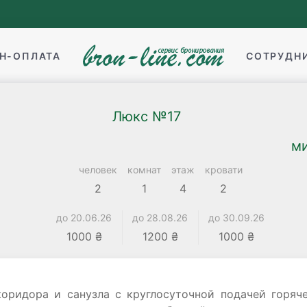
Н-ОПЛАТА
СОТРУДН
Люкс №17
ми
человек
комнат
этаж
кровати
2
1
4
2
до 20.06.26
до 28.08.26
до 30.09.26
1000 ₴
1200 ₴
1000 ₴
коридора и санузла с круглосуточной подачей горяч