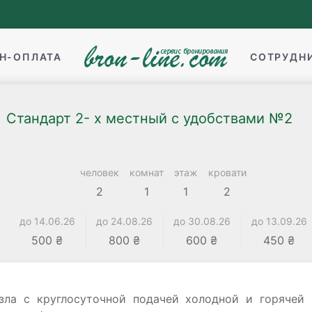
Н-ОПЛАТА
СОТРУДН
Стандарт 2- х местный с удобствами №2
человек
комнат
этаж
кровати
2
1
1
2
до 14.06.26
до 24.08.26
до 30.08.26
до 13.09.26
500 ₴
800 ₴
600 ₴
450 ₴
узла с круглосуточной подачей холодной и горячей