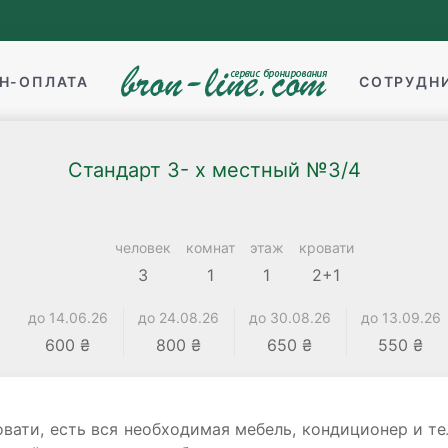
Н-ОПЛАТА
СОТРУДН
Стандарт 3- х местный №3/4
человек
комнат
этаж
кровати
3
1
1
2+1
до 14.06.26
до 24.08.26
до 30.08.26
до 13.09.26
600 ₴
800 ₴
650 ₴
550 ₴
вати, есть вся необходимая мебель, кондиционер и те