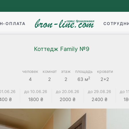
Н-ОПЛАТА
СОТРУДН
Коттедж Family №9
человек
комнат
этаж
площадь
кровати
2
4
2
2
63 м
2+2
01.06.26
до 10.06.26
до 20.06.26
до 29.08.26
до 1
400 ₴
1800 ₴
2000 ₴
2400 ₴
18