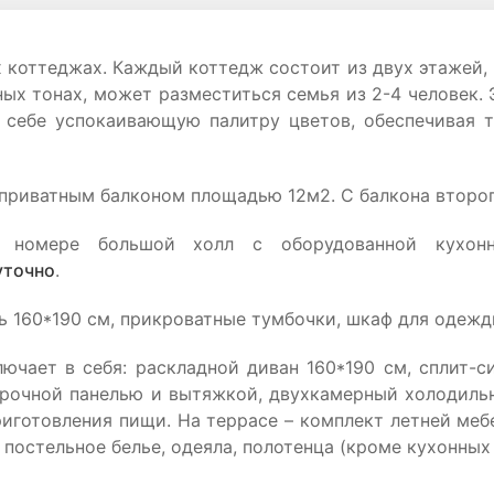
 коттеджах. Каждый коттедж состоит из двух этажей, 
ных тонах, может разместиться семья из 2-4 человек.
в себе успокаивающую палитру цветов, обеспечивая
приватным балконом площадью 12м2. С балкона второ
номере большой холл с оборудованной кухонно
уточно
.
ть 160*190 см, прикроватные тумбочки, шкаф для одежд
ючает в себя: раскладной диван 160*190 см, сплит-с
арочной панелью и вытяжкой, двухкамерный холодильн
иготовления пищи. На террасе – комплект летней мебе
постельное белье, одеяла, полотенца (кроме кухонных 