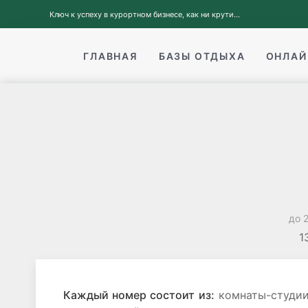
Ключ к успеху в курортном бизнесе, как ни крути...
ГЛАВНАЯ
БАЗЫ ОТДЫХА
ОНЛАЙ
до 
1
Каждый номер состоит из:
комнаты-студии,