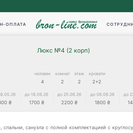
Н-ОПЛАТА
СОТРУДН
Люкс №4 (2 корп)
человек
комнат
этаж
кровати
4
2
2
2+2
28.05.26
до 18.06.26
до 25.08.26
до 06.09.26
до 2
300 ₴
1700 ₴
2200 ₴
1800 ₴
14
 спальни, санузла с полной комплектацией с круглос