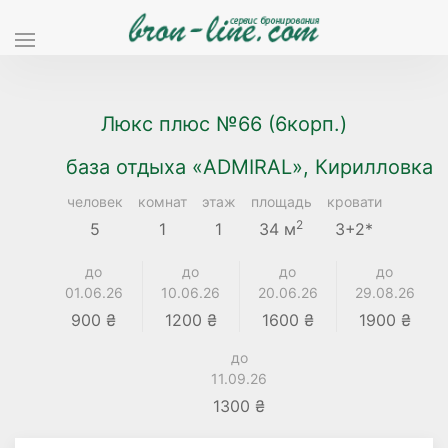
Люкс плюс №66 (6корп.)
база отдыха «ADMIRAL», Кирилловка
человек
комнат
этаж
площадь
кровати
2
5
1
1
34 м
3+2*
до
до
до
до
01.06.26
10.06.26
20.06.26
29.08.26
900 ₴
1200 ₴
1600 ₴
1900 ₴
до
11.09.26
1300 ₴