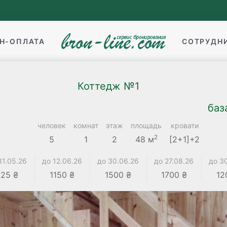
Н-ОПЛАТА
СОТРУДН
Коттедж №1
баз
человек
комнат
этаж
площадь
кровати
2
5
1
2
48 м
[2+1]+2
31.05.26
до 12.06.26
до 30.06.26
до 27.08.26
до 3
25 ₴
1150 ₴
1500 ₴
1700 ₴
12