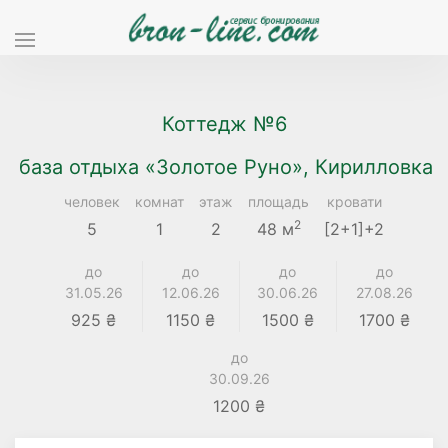
Коттедж №6
база отдыха «Золотое Руно», Кирилловка
человек
комнат
этаж
площадь
кровати
2
5
1
2
48 м
[2+1]+2
до
до
до
до
31.05.26
12.06.26
30.06.26
27.08.26
925 ₴
1150 ₴
1500 ₴
1700 ₴
до
30.09.26
1200 ₴