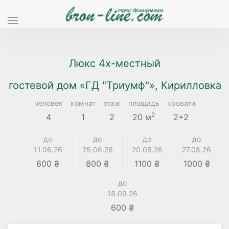
Люкс 4х-местный
гостевой дом «ГД "Триумф"», Кирилловка
человек
комнат
этаж
площадь
кровати
2
4
1
2
20 м
2+2
до
до
до
до
11.06.26
25.06.26
20.08.26
27.08.26
600 ₴
800 ₴
1100 ₴
1000 ₴
до
18.09.26
600 ₴